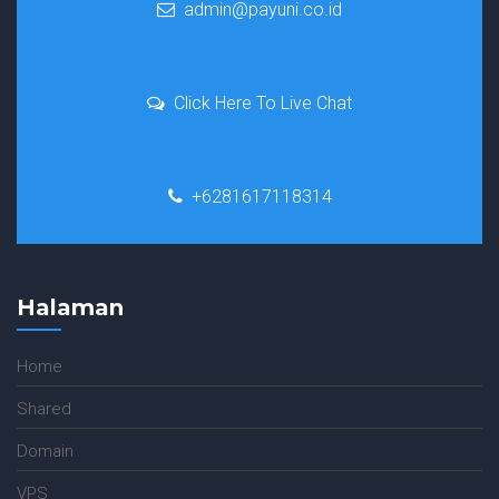
admin@payuni.co.id
Click Here To Live Chat
+6281617118314
Halaman
Home
Shared
Domain
VPS