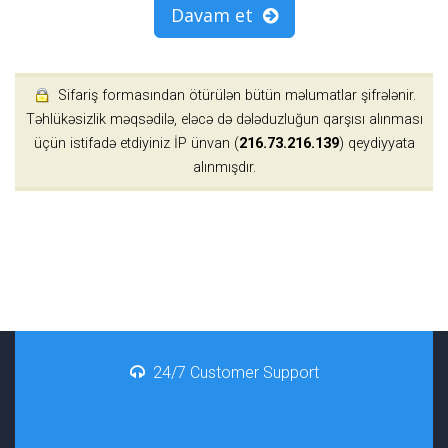
Davam et
Sifariş formasından ötürülən bütün məlumatlar şifrələnir.
Təhlükəsizlik məqsədilə, eləcə də dələduzluğun qarşısı alınması
üçün istifadə etdiyiniz İP ünvan (
216.73.216.139
) qeydiyyata
alınmışdır.
24/7 Customer Support