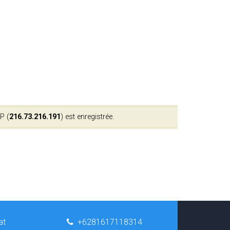
P (
216.73.216.191
) est enregistrée.
at
+6281617118314