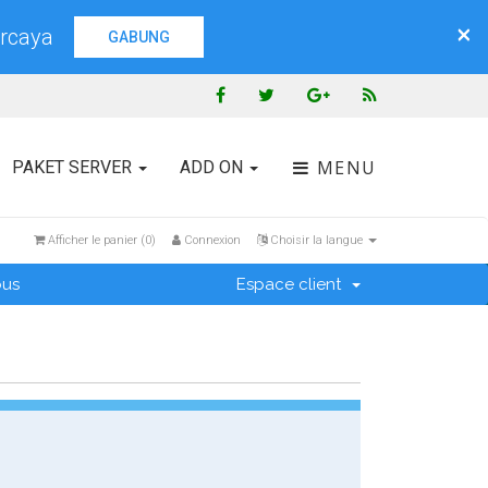
×
ercaya
GABUNG
MENU
PAKET SERVER
ADD ON
Afficher le panier (
0
)
Connexion
Choisir la langue
ous
Espace client