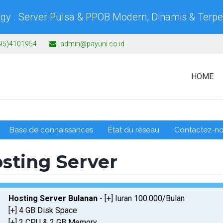
gy . Server Pulsa & PPOB Modern, Dinamis & Terp
95)4101954
admin@payuni.co.id
HOME
Base de connaissances
État du réseau
Contactez-n
sting Server
Hosting Server Bulanan
- [+] Iuran 100.000/Bulan
[+] 4 GB Disk Space
[+] 2 CPU & 2 GB Memory